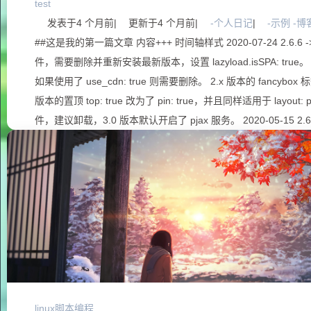
test
发表于
4 个月前
|
更新于
4 个月前
|
-个人日记
|
-示例 -博
##这是我的第一篇文章 内容+++ 时间轴样式 2020-07-24 2.6.6 -> 3.
件，需要删除并重新安装最新版本，设置 lazyload.isSPA: true。 2
如果使用了 use_cdn: true 则需要删除。 2.x 版本的 fancybox 标
版本的置顶 top: true 改为了 pin: true，并且同样适用于 layout: 
件，建议卸载，3.0 版本默认开启了 pjax 服务。 2020-05-15 2.6.
linux脚本编程