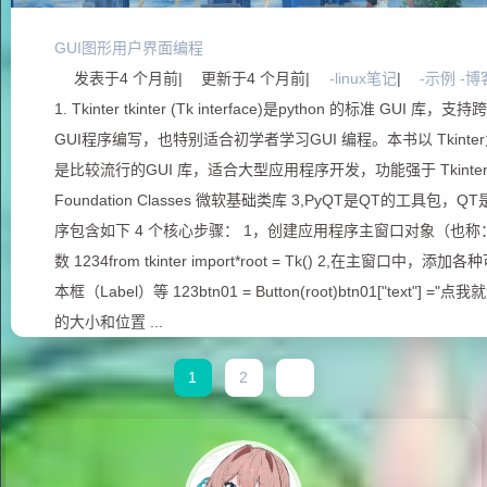
GUI图形用户界面编程
发表于
4 个月前
|
更新于
4 个月前
|
-linux笔记
|
-示例 -博
1. Tkinter tkinter (Tk interface)是python 的标准 GUI
GUI程序编写，也特别适合初学者学习GUI 编程。本书以 Tkinter为核心
是比较流行的GUI 库，适合大型应用程序开发，功能强于 Tkinter 整
Foundation Classes 微软基础类库 3,PyQT是QT的工具包，QT是
序包含如下 4 个核心步骤： 1，创建应用程序主窗口对象（也称：
数 1234from tkinter import*root = Tk() 2,在主窗
本框（Label）等 123btn01 = Button(root)btn01["text
的大小和位置 ...
1
2