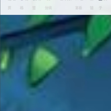
bububan的小空间₍^>ᴗo^₎⟆
页
档
签
分类
言板
链
于