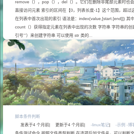
remove（），pop（），del（）。它们在删除非尾部元素时
直接访问元素 索引的区间在【0，列表长度-1】这个范围，超过这
在列表中首次出现的索引 语法是：index(value,[start.[end]]) 其
count（）获得指定元素在列表中出现的次数 字符串 字符串的创
引号’‘’）来创建字符串 可以使用 str 类的...
脚本条件判断
发表于
4 个月前
|
更新于
4 个月前
|
-linux笔记
|
-示例 -博
条件测试命令 按照文件类型判断 在选项后加文件名，可以判断