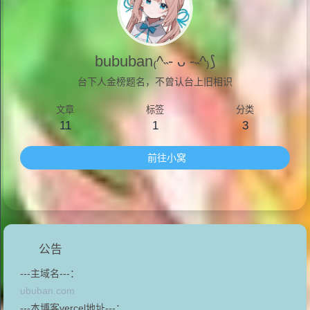
bububan₍^˵- ᴗ -˵^₎⟆
台下人金榜题名，不曾认台上旧相识
文章
标签
分类
11
1
3
前往小窝
公告
---主域名---：
ububan.com
---本博客vercel地址---：