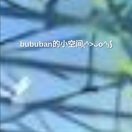
bububan的小空间₍^>ᴗo^₎⟆