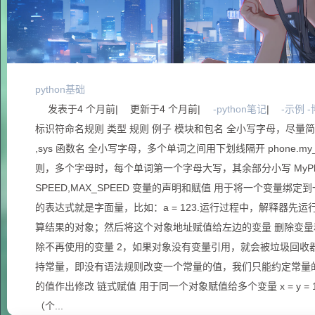
python基础
发表于
4 个月前
|
更新于
4 个月前
|
-python笔记
|
-示例 
标识符命名规则 类型 规则 例子 模块和包名 全小写字母，尽量简
,sys 函数名 全小写字母，多个单词之间用下划线隔开 phone.m
则，多个字母时，每个单词第一个字母大写，其余部分小写 MyPhone,
SPEED,MAX_SPEED 变量的声明和赋值 用于将一个变量绑
的表达式就是字面量，比如：a = 123.运行过程中，解释器先
算结果的对象；然后将这个对象地址赋值给左边的变量 删除变量和垃
除不再使用的变量 2，如果对象没有变量引用，就会被垃圾回收器回收
持常量，即没有语法规则改变一个常量的值，我们只能约定常量
的值作出修改 链式赋值 用于同一个对象赋值给多个变量 x = y =
（个...